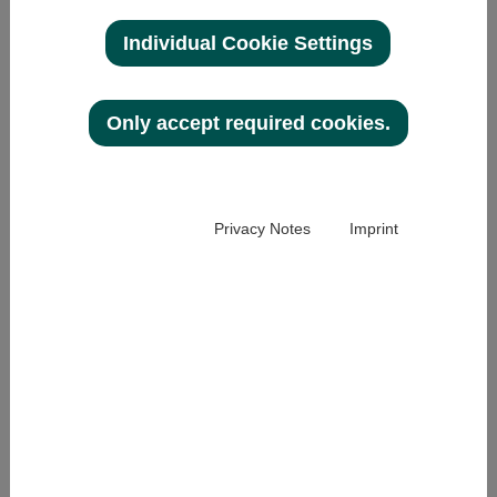
Individual Cookie Settings
25.09.2023
optovision im neuen
Design
Only accept required cookies.
Um die von unseren Kunden geschätzte
Qualität noch sichtbarer zu machen, haben
wir unser eigenes Profil geschärft und
Privacy Notes
Imprint
präsentieren uns ab sofort mit einem neuen
Markenauftritt. Im Zuge dessen haben wir
Logo, Schrift, Grafikelemente und Bildwelten
neugestaltet. Damit wollen wir sicherstellen,
dass unser Anspruch an Qualität und
Innovation auch in visueller Form noch
wirkungsvoller und moderner transportiert
wird.