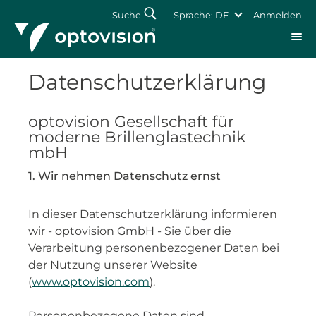
Suche
Sprache: DE
Anmelden
Datenschutzerklärung
Anmelden
optovision Gesellschaft für
Passwort vergessen
moderne Brillenglastechnik
mbH
1. Wir nehmen Datenschutz ernst
In dieser Datenschutzerklärung informieren
wir - optovision GmbH - Sie über die
Verarbeitung personenbezogener Daten bei
der Nutzung unserer Website
(
www.optovision.com
).
Personenbezogene Daten sind