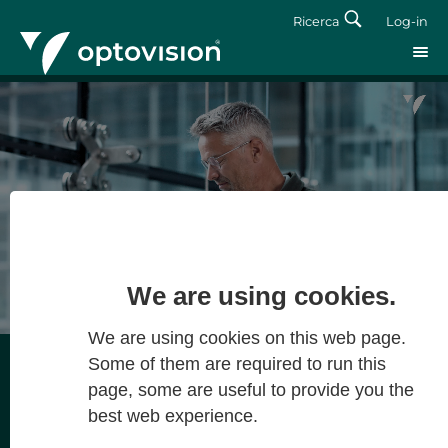
Ricerca
Log-in
Log-in
Forgot password?
We are using cookies.
We are using cookies on this web page.
Some of them are required to run this
page, some are useful to provide you the
Per una visione ottimale in tutte le
best web experience.
condizioni e per la massima