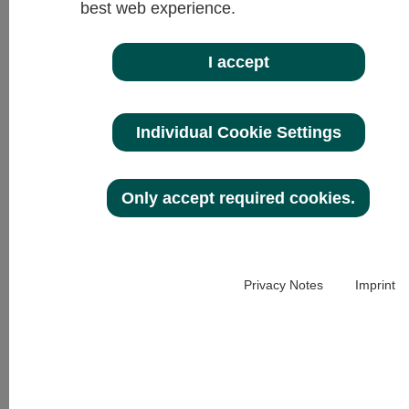
best web experience.
My-Kid
I accept
Un nuovo comportamento
richiede una nuova tecnologia
Individual Cookie Settings
Invece che all’aria aperta, i nostri figli vivono
più che mai le loro avventure nei videogiochi
e sulle app. Una possibile conseguenza di
Only accept required cookies.
queste nuove abitudini è
l’aumento dell’incidenza della
miopia nei
bambini
e la sua potenziale progressione.
Privacy Notes
Imprint
Cosa si intende per progressione miopica?
Con progressione miopica si intende
l’aumento dell’entità della miopia a partire
dall’età infantile, spesso dovuta
all’allungamento della lunghezza del bulbo
oculare. Oltre a problemi legati alla visione, la