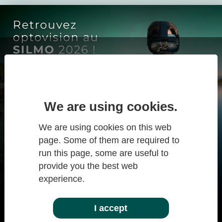
Recherche
langue : FR
Log-in
Log-in
Forgot password?
We are using cookies.
We are using cookies on this web
page. Some of them are required to
run this page, some are useful to
provide you the best web
experience.
Vous avez trouvé le bon
I accept